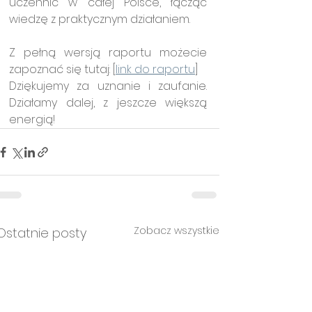
uczennic w całej Polsce, łącząc 
wiedzę z praktycznym działaniem.
Z pełną wersją raportu możecie 
zapoznać się tutaj: [
link do raportu
]
Dziękujemy za uznanie i zaufanie. 
Działamy dalej, z jeszcze większą 
energią!
Zobacz wszystkie
Ostatnie posty