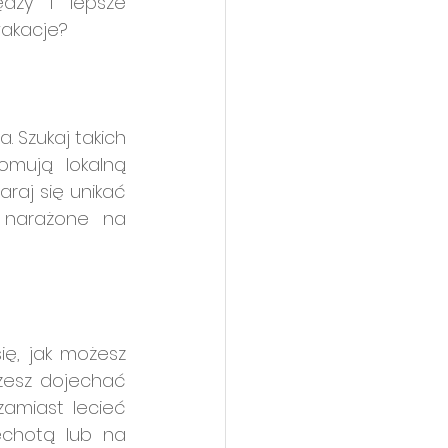
dzy i lepsze 
wakacje?
Szukaj takich 
omują lokalną 
raj się unikać 
 narażone na 
ę, jak możesz 
esz dojechać 
amiast lecieć 
chotą lub na 