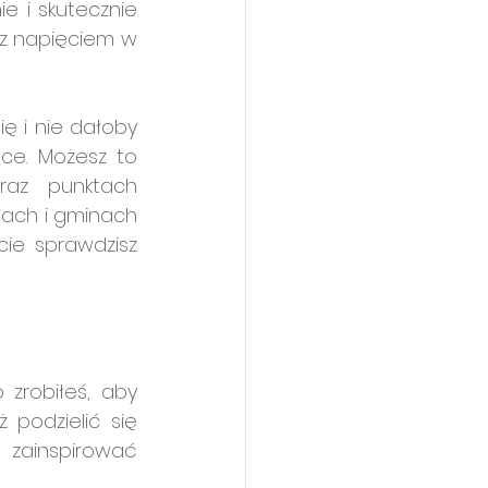
 i skutecznie 
 z napięciem w 
ę i nie dałoby 
ce. Możesz to 
raz punktach 
ach i gminach 
ie sprawdzisz 
zrobiłeś, aby 
podzielić się 
zainspirować 