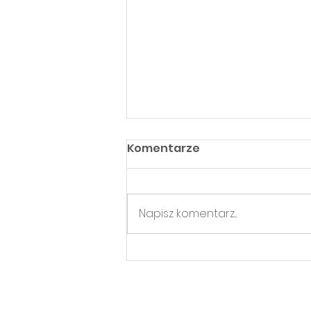
Komentarze
Napisz komentarz...
Podsumowujemy
pierwszą połowę 2026
roku w