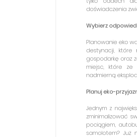
tylko oddech dla
doświadczenia zwi
Wybierz odpowied
Planowanie eko wa
destynacji, które 
gospodarkę oraz za
miejsc, które ze
nadmierną eksploa
Planuj eko-przyjaz
Jednym z największ
zminimalizować s
pociągiem, autobu
samolotem? Już na