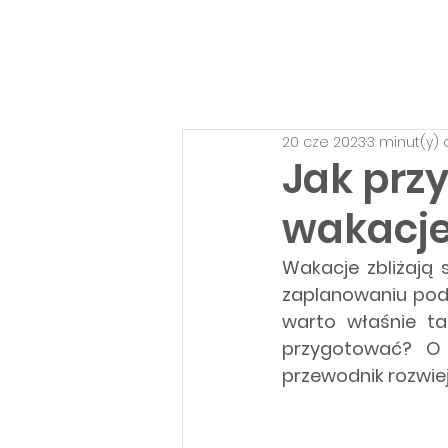
20 cze 2023
3 minut(y) 
Jak prz
wakacj
Wakacje zbliżają 
zaplanowaniu podr
warto właśnie ta
przygotować? O
przewodnik rozwiej