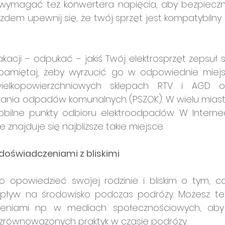
ymagać też konwertera napięcia, aby bezpiecznie
azdem upewnij się, że twój sprzęt jest kompatybilny
cji – odpukać – jakiś Twój elektrosprzęt zepsuł si
pamiętaj, żeby wyrzucić go w odpowiednie miejs
wielkopowierzchniowych sklepach RTV i AGD o
rania odpadów komunalnych (PSZOK). W wielu miast
obilne punkty odbioru elektroodpadów. W Internec
 znajduje się najbliższe takie miejsce.
 doświadczeniami z bliskimi
 opowiedzieć swojej rodzinie i bliskim o tym, co 
pływ na środowisko podczas podróży. Możesz też 
eniami np. w mediach społecznościowych, aby 
 zrównoważonych praktyk w czasie podróży.