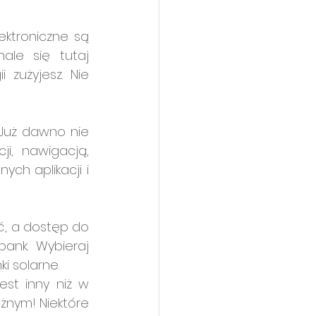
ektroniczne są 
ale się tutaj 
zużyjesz. Nie 
Już dawno nie 
i, nawigacją, 
h aplikacji i 
ć, a dostęp do 
ank. Wybieraj 
i solarne.
st inny niż w 
żnym! Niektóre 