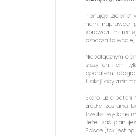
Planując 
„
zielone” 
nam naprawdę p
sprawdzi. Im mnie
oznacza to wcale, 
Nieodłącznym elem
służy on nam tylk
aparatem fotografi
funkcji, aby zminim
Skoro już o bateri
źródła zasilania 
trwałe i wydajne mo
Jeżeli zaś planuje
Polsce (tak jest np