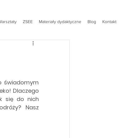
Warsztaty
ZSEE
Materiały dydaktyczne
Blog
Kontakt
 o świadomym 
eko! Dlaczego 
 się do nich 
podróży? Nasz 