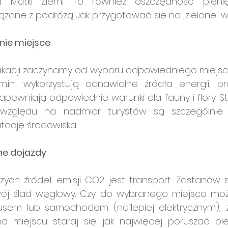
 Matki Ziemi. To również oszczędność pienię
ązane z podróżą. Jak przygotować się na 
„
zielone” 
nie miejsce
kacji zaczynamy od wyboru odpowiedniego miejsca. 
m.in.: wykorzystują odnawialne źródła energii, pr
pewniają odpowiednie warunki dla fauny i flory. Sta
 względu na nadmiar turystów są szczególnie
tację środowiska.
ne dojazdy
ych źródeł emisji CO2 jest transport. Zastanów si
wój ślad węglowy. Czy do wybranego miejsca moż
sem lub samochodem (najlepiej elektrycznym), z
 miejscu staraj się jak najwięcej poruszać pie