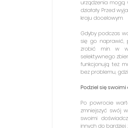
urządzenia mogą w
działały. Przed wyj
kraju docelowym.
Gdyby podczas waka
się go naprawić, 
zrobić m.in. w 
selektywnego zbie
funkcjonują też m
bez problemu, gdzie
Podziel się swoimi
Po powrocie warto
zmniejszyć swój w
swoimi doświadcz
innych do bardziej