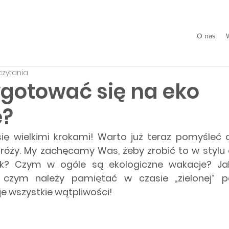
O nas
czytania
ygotować się na eko
e?
się wielkimi krokami! Warto już teraz pomyśleć
óży. My zachęcamy Was, żeby zrobić to w stylu 
k? Czym w ogóle są ekologiczne wakacje? Jak
 czym należy pamiętać w czasie 
„
zielonej” 
e wszystkie wątpliwości!