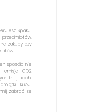
ujesz. Spakuj 
 przedmiotów. 
na zakupy czy 
stików!
en sposób nie 
z emisje CO2 
ch knajpkach, 
miątki kupuj 
nij zabrać ze 