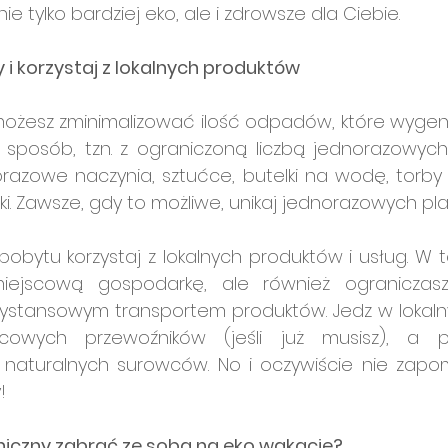
ie tylko bardziej eko, ale i zdrowsze dla Ciebie.
 i korzystaj z lokalnych produktów
możesz zminimalizować ilość odpadów, które wygener
 sposób, tzn. z ograniczoną liczbą jednorazowych
razowe naczynia, sztućce, butelki na wodę, torby 
ki. Zawsze, gdy to możliwe, unikaj jednorazowych pla
bytu korzystaj z lokalnych produktów i usług. W t
miejscową gospodarkę, ale również ograniczas
ystansowym transportem produktów. Jedz w lokalny
scowych przewoźników (jeśli już musisz), a pa
aturalnych surowców. No i oczywiście nie zapom
!
oniczny zabrać ze sobą na eko wakacje?