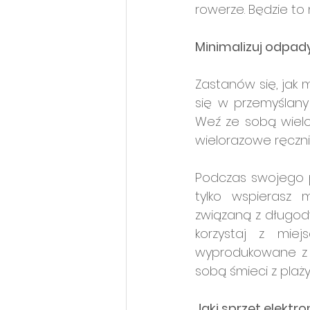
rowerze. Będzie to n
Minimalizuj odpady
Zastanów się, jak 
się w przemyślany
Weź ze sobą wielo
wielorazowe ręczni
Podczas swojego po
tylko wspierasz 
związaną z długod
korzystaj z miej
wyprodukowane z n
sobą śmieci z plaży
Jaki sprzęt elektr