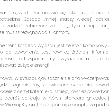
wakacje, warto zastanowić się, jakie urządzenia el
otrzebne. Zasada 
„
mniej znaczy więcej" doskon
j urządzeń zabierzesz ze sobą, tym mniej energii 
że musisz rezygnować z komfortu.
entem każdego wyjazdu jest telefon komórkowy. 
o do dzwonienia. Jest również źródłem informacj
cznym itd. Przypominamy o wyłączeniu niepotrzebnyc
alizować zużycie energii.
i mowa… W sytuacji, gdy zacznie się ona wyczerpywa
będzie ograniczony, zbawieniem okaże się powerb
dele z certyfikatem eko. Istnieją również powerbank
sz podróż do kraju, w którym standard gniazdek je
. w Wielkiej Brytanii), nie zapomnij o adapterze podró