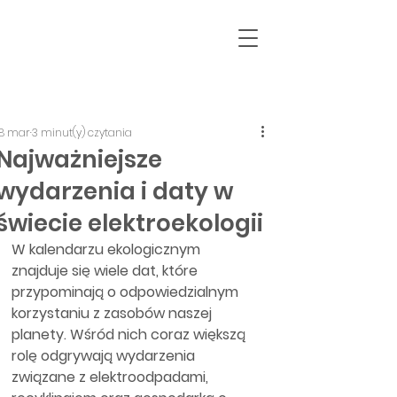
18 mar
3 minut(y) czytania
Najważniejsze
wydarzenia i daty w
świecie elektroekologii
W kalendarzu ekologicznym 
znajduje się wiele dat, które 
przypominają o odpowiedzialnym 
korzystaniu z zasobów naszej 
planety. Wśród nich coraz większą 
rolę odgrywają wydarzenia 
związane z elektroodpadami, 