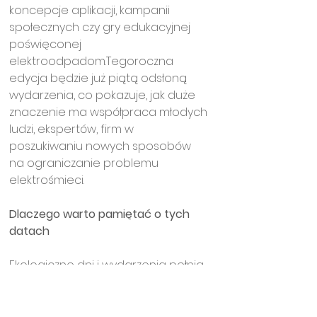
koncepcje aplikacji, kampanii 
społecznych czy gry edukacyjnej 
poświęconej 
elektroodpadom.Tegoroczna 
edycja będzie już piątą odsłoną 
wydarzenia, co pokazuje, jak duże 
znaczenie ma współpraca młodych 
ludzi, ekspertów, firm w 
poszukiwaniu nowych sposobów 
na ograniczanie problemu 
elektrośmieci.
Dlaczego warto pamiętać o tych 
datach
Ekologiczne dni i wydarzenia pełnią 
ważną rolę w budowaniu 
świadomości społecznej. 
Przypominają, że ochrona 