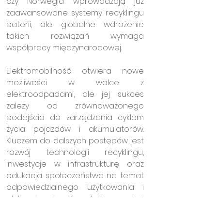
czy Norwegia wprowadzają już 
zaawansowane systemy recyklingu 
baterii, ale globalne wdrożenie 
takich rozwiązań wymaga 
współpracy międzynarodowej.
Elektromobilność otwiera nowe 
możliwości w walce z 
elektroodpadami, ale jej sukces 
zależy od zrównoważonego 
podejścia do zarządzania cyklem 
życia pojazdów i akumulatorów. 
Kluczem do dalszych postępów jest 
rozwój technologii recyklingu, 
inwestycje w infrastrukturę oraz 
edukacja społeczeństwa na temat 
odpowiedzialnego użytkowania i 
utylizacji pojazdów elektrycznych i 
sprzętów elektrycznych i 