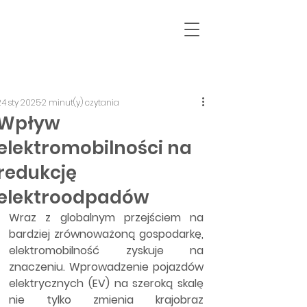
24 sty 2025
2 minut(y) czytania
Wpływ
elektromobilności na
redukcję
elektroodpadów
Wraz z globalnym przejściem na 
bardziej zrównoważoną gospodarkę, 
elektromobilność zyskuje na 
znaczeniu. Wprowadzenie pojazdów 
elektrycznych (EV) na szeroką skalę 
nie tylko zmienia krajobraz 