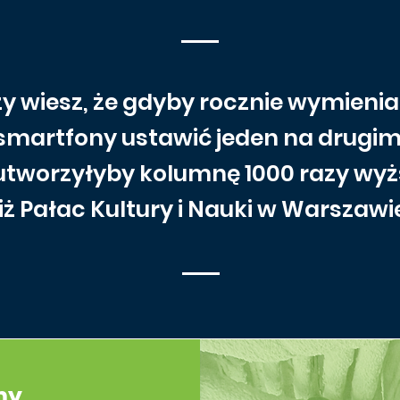
y wiesz, że gdyby rocznie wymieni
smartfony ustawić jeden na drugim
utworzyłyby kolumnę 1000 razy wy
iż Pałac Kultury i Nauki w Warszawi
my