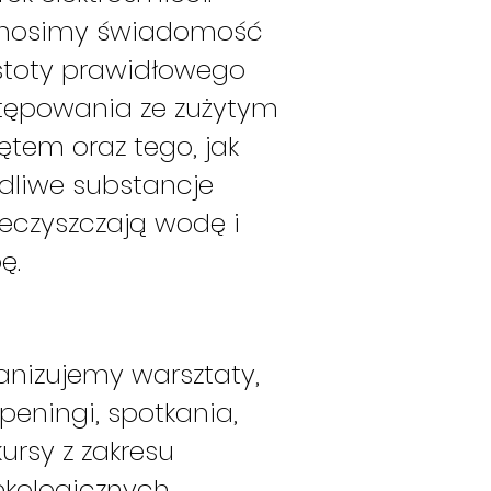
nosimy świadomość
istoty prawidłowego
tępowania ze zużytym
ętem oraz tego, jak
dliwe substancje
eczyszczają wodę i
ę.
anizujemy warsztaty,
peningi, spotkania,
ursy z zakresu
ekologicznych