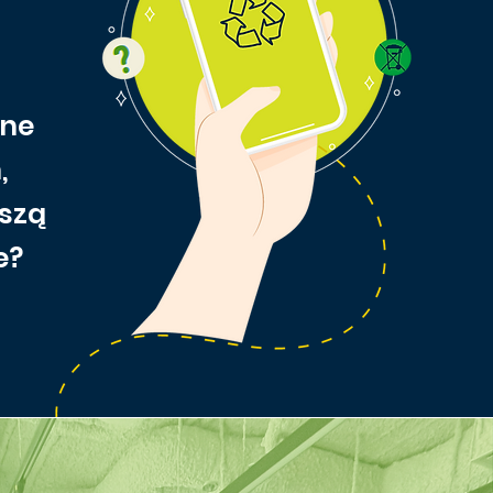
ane
,
ższą
e?