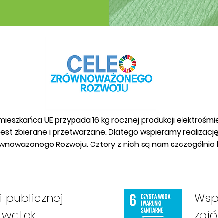
ieszkańca UE przypada 16 kg rocznej produkcji elektrośmiec
 jest zbierane i przetwarzane. Dlatego wspieramy realizacj
wnoważonego Rozwoju. Cztery z nich są nam szczególnie bl
i publicznej
Wsp
 wątek
zbió