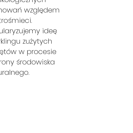
howań względem
trośmieci.
ularyzujemy ideę
klingu zużytych
zętów w procesie
rony środowiska
uralnego.