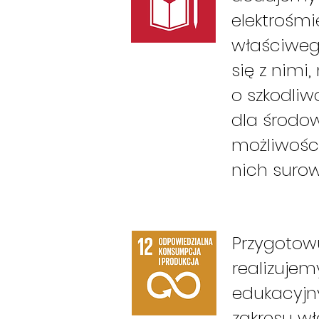
elektrośmi
właściweg
się z nim
o szkodliw
dla środow
możliwośc
nich suro
Przygotow
realizujem
edukacyjny
zakresu w