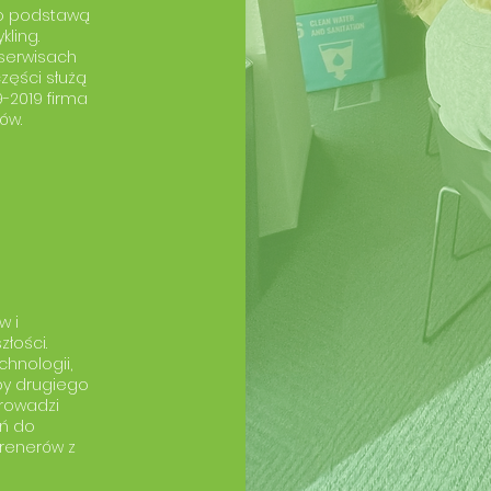
go podstawą
kling.
 serwisach
zęści służą
-2019 firma
ów.
w i
łości.
hnologii,
by drugiego
prowadzi
eń do
trenerów z