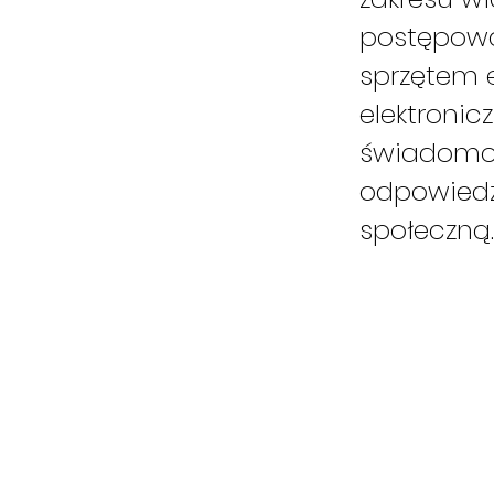
postępowa
sprzętem e
elektroni
świadomo
odpowiedz
społeczną.