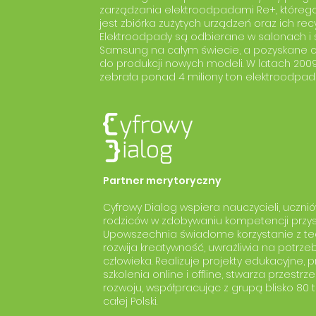
zarządzania elektroodpadami Re+, które
jest zbiórka zużytych urządzeń oraz ich recy
Elektroodpady są odbierane w salonach i
Samsung na całym świecie, a pozyskane c
do produkcji nowych modeli. W latach 2009
zebrała ponad 4 miliony ton elektroodpad
​Partner merytoryczny
Cyfrowy Dialog wspiera nauczycieli, ucznió
rodziców w zdobywaniu kompetencji przysz
Upowszechnia świadome korzystanie z tec
rozwija kreatywność, uwrażliwia na potrze
człowieka. Realizuje projekty edukacyjne, 
szkolenia online i offline, stwarza przestrz
rozwoju, współpracując z grupą blisko 80 
całej Polski.