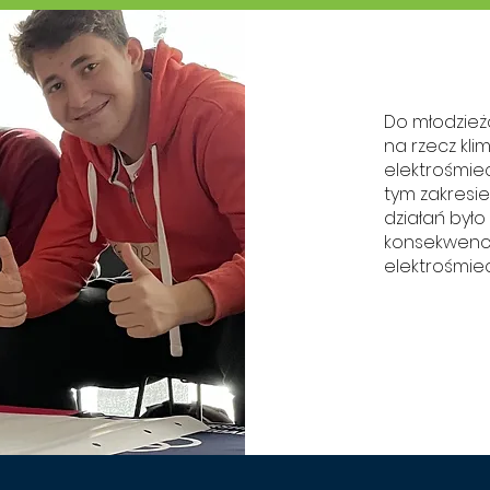
Do młodzież
na rzecz kl
elektrośmie
tym zakresi
działań było
konsekwencj
elektrośmiec