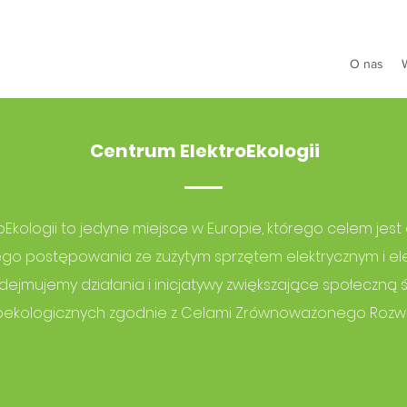
O nas
Centrum ElektroEkologii
Ekologii to jedyne miejsce w Europie, którego celem jes
go postępowania ze zużytym sprzętem elektrycznym i ele
jmujemy działania i inicjatywy zwiększające społeczn
roekologicznych zgodnie z Celami Zrównoważonego Rozwo