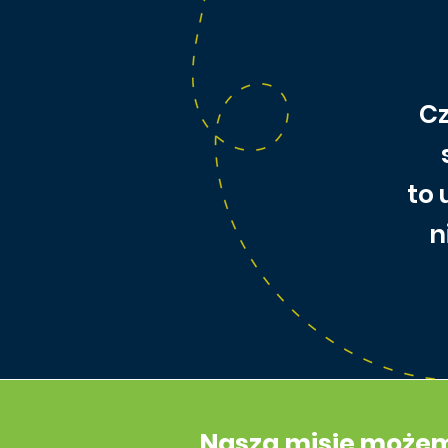
Cz
to 
n
Naszą misję może