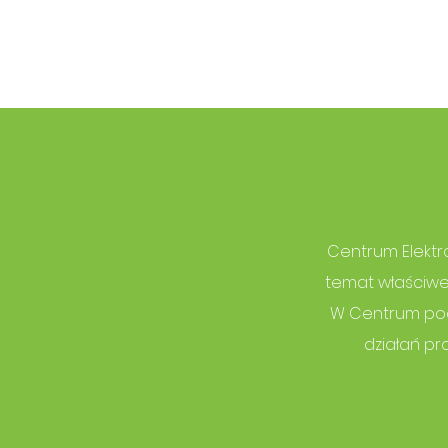
Centrum Elektro
temat właściwe
W Centrum pode
działań p