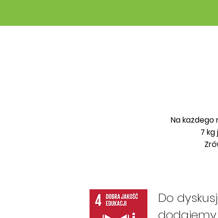
Na każdego m
7 kg
Zró
Do dyskusj
dodajemy