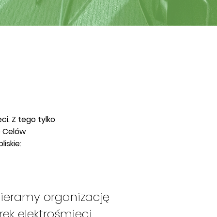
i. Z tego tylko
ę Celów
iskie:
ieramy organizację
rek elektrośmieci.