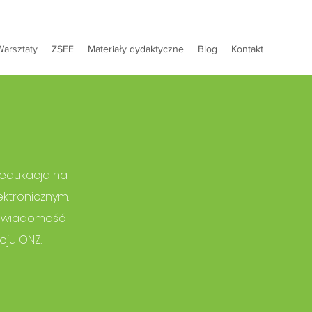
Warsztaty
ZSEE
Materiały dydaktyczne
Blog
Kontakt
t edukacja na
ktronicznym.
ą świadomość
ju ONZ.