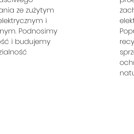
nia ze zużytym
zac
lektrycznym i
elek
cznym. Podnosimy
Pop
ść i budujemy
recy
ialność
spr
och
nat
Centrum ElektroEkologii
Cambridge Innovation Center, piętro I
ul. Chmielna 73, 00-801 Warszawa