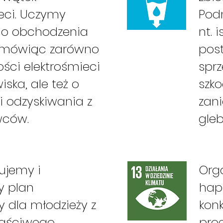
eci. Uczymy
Pod
o obchodzenia
nt. 
i, mówiąc zarówno
pos
ości elektrośmieci
sprz
iska, ale też o
szko
i odzyskiwania z
zani
wców.
gleb
ujemy i
Org
y plan
hap
 dla młodzieży z
konk
łaściwego
pro