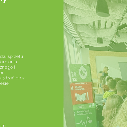
i
ysku sprzętu
W imieniu
cznego i
r,
urządzeń oraz
esie.
ram