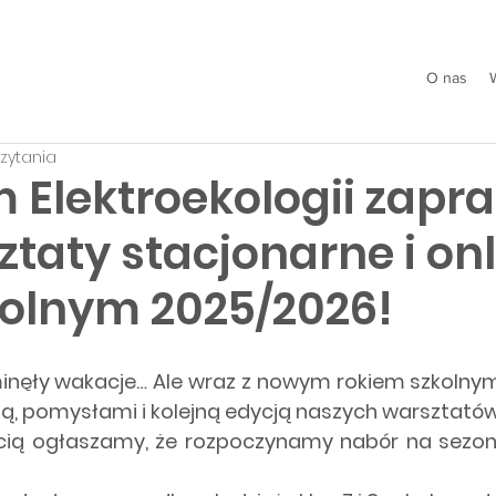
O nas
czytania
 Elektroekologii zapr
taty stacjonarne i on
kolnym 2025/2026!
minęły wakacje… Ale wraz z nowym rokiem szkoln
ą, pomysłami i kolejną edycją naszych warsztató
ią ogłaszamy, że rozpoczynamy nabór na sezon