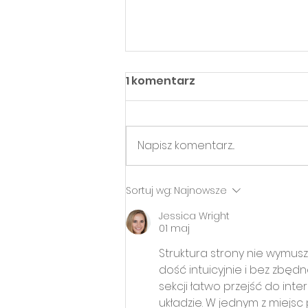
1 komentarz
Napisz komentarz...
Podsumowujemy
Sortuj wg:
Najnowsze
pierwszą połowę 2026
Jessica Wright
roku w
01 maj
CentrumElektroEkologii
Struktura strony nie wymusz
dość intuicyjnie i bez zbę
sekcji łatwo przejść do inte
układzie. W jednym z miejsc 