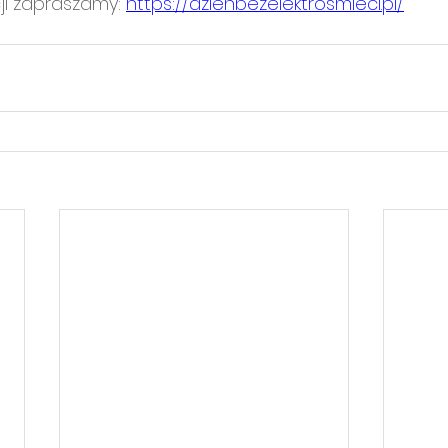
ji zapraszamy: 
https://dzienbezelektrosmieci.pl/