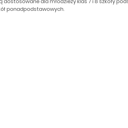
ą dostosowane dla młodzieży klas 7 i 8 szkoły pod
szkół ponadpodstawowych.