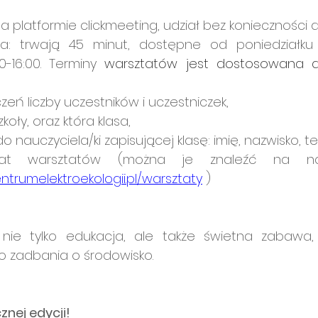
na platformie clickmeeting, udział bez konieczności 
a: trwają 45 minut, dostępne od poniedziałku 
-16:00. Terminy 
warsztatów jest dostosowana do 
zeń liczby uczestników i uczestniczek,
oły, oraz która klasa,
o nauczyciela/ki zapisującej klasę: imię, nazwisko, te
ntrumelektroekologii.pl/warsztaty
 )
nie tylko edukacja, ale także świetna zabawa, 
do zadbania o środowisko.
nej edycji! 