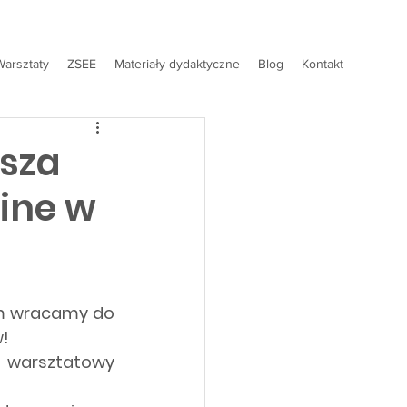
Warsztaty
ZSEE
Materiały dydaktyczne
Blog
Kontakt
asza
line w
ym wracamy do 
w!
 warsztatowy 