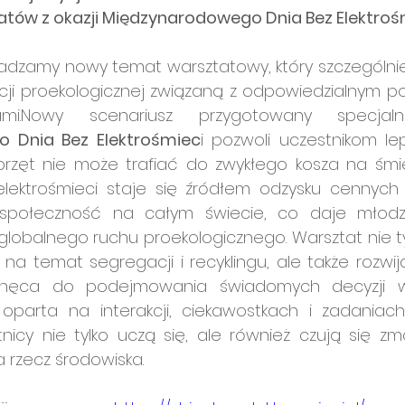
atów z okazji Międzynarodowego Dnia Bez Elektroś
dzamy nowy temat warsztatowy, który szczególnie 
cji proekologicznej związaną z odpowiedzialnym 
 Dnia Bez Elektrośmiec
i pozwoli uczestnikom lep
przęt nie może trafiać do zwykłego kosza na śmiec
elektrośmieci staje się źródłem odzysku cennych
społeczność na całym świecie, co daje młodzi
globalnego ruchu proekologicznego. Warsztat nie ty
na temat segregacji i recyklingu, ale także rozwi
achęca do podejmowania świadomych decyzji w
 oparta na interakcji, ciekawostkach i zadaniach
tnicy nie tylko uczą się, ale również czują się z
a rzecz środowiska.