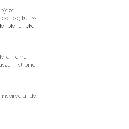
dojazdu.
do piątku, w 
planu lekcji 
lefon, email
Wybierz temat warsztatów (można je znaleźć na naszej stronie: 
inspiracja do 