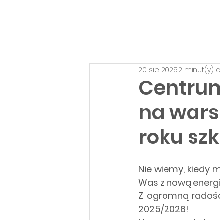
20 sie 2025
2 minut(y) 
Centrum
na warsz
roku sz
Nie wiemy, kiedy 
Was z nową energi
Z ogromną radośc
2025/2026!