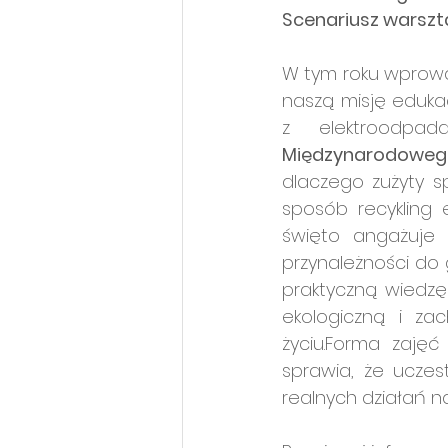
Scenariusz warszt
W tym roku wprowa
naszą misję eduka
Międzynarodowego
dlaczego zużyty s
sposób recykling 
święto angażuje 
przynależności do 
praktyczną wiedzę 
ekologiczną i z
życiu.Forma zajęć
sprawia, że uczes
realnych działań n