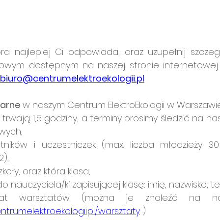
óra najlepiej Ci odpowiada, oraz uzupełnij szcze
towym dostępnym na naszej stronie internetowej 
biuro@centrumelektroekologii.pl
narne
 w naszym Centrum ElektroEkologii w Warszawie
: trwają 1,5 godziny, a terminy prosimy śledzić na n
wych,
tników i uczestniczek (max. liczba młodzieży 30 
2),
oły, oraz która klasa,
o nauczyciela/ki zapisującej klasę: imię, nazwisko, te
ntrumelektroekologii.pl/warsztaty
 )