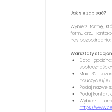
Jak się zapisać?
Wybierz formę, kt
formularzu kontak
nas bezpośrednio: 
Warsztaty stacjo
Data i godzina
społecznościo
Max. 32 uczes
nauczycieli/lek 
Podaj nazwę szk
Podaj kontakt d
https://www.ce