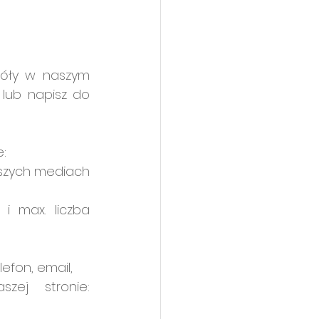
góły w naszym 
lub napisz do 
:
aszych mediach 
i max. liczba 
lefon, email,
Wybierz temat warsztatów (można je znaleźć na naszej stronie: 