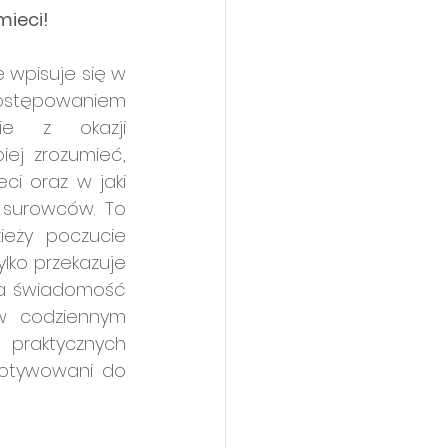
mieci!
wpisuje się w 
postępowaniem 
z elektroodpadami.Nowy scenariusz przygotowany specjalnie z okazji 
iej zrozumieć, 
i oraz w jaki 
 surowców. To 
eży poczucie 
lko przekazuje 
ja świadomość 
 codziennym 
 praktycznych 
motywowani do 