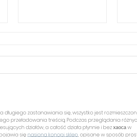
Co kryje smartfon?
Zap
tech
pro
a długiego zastanawiania się, wszystko jest rozmieszczon
dnego przeładowania treścią. Podczas przeglądania różnyc
resujących działów, a całość działa płynnie i bez хаоса w 
pojawia się 
nasiona konopi sklep
, opisane w sposób prosty