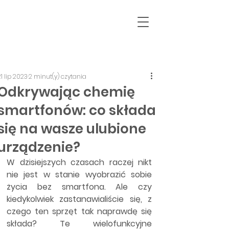
21 lip 2023
2 minut(y) czytania
Odkrywając chemię
smartfonów: co składa
się na wasze ulubione
urządzenie?
W dzisiejszych czasach raczej nikt 
nie jest w stanie wyobrazić sobie 
życia bez smartfona. Ale czy 
kiedykolwiek zastanawialiście się, z 
czego ten sprzęt tak naprawdę się 
składa? Te wielofunkcyjne 