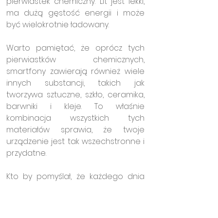
pierwiastek chemiczny. Lit jest lekki, 
ma dużą gęstość energii i może 
być wielokrotnie ładowany.
Warto pamiętać, że oprócz tych 
pierwiastków chemicznych, 
smartfony zawierają również wiele 
innych substancji, takich jak 
tworzywa sztuczne, szkło, ceramika, 
barwniki i kleje. To właśnie 
kombinacja wszystkich tych 
materiałów sprawia, że twoje 
urządzenie jest tak wszechstronne i 
przydatne. 
Kto by pomyślał, że każdego dnia 
korzystając z naszych smartfonów, 
przemierzamy fascynujący świat 
chemii?