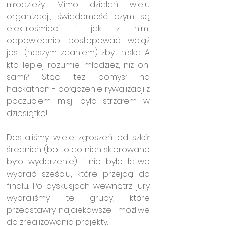
młodzieży. Mimo działań wielu 
organizacji, świadomość czym są 
elektrośmieci i jak z nimi 
odpowiednio postępować wciąż 
jest (naszym zdaniem) zbyt niska. A 
kto lepiej rozumie młodzież, niż oni 
sami? Stąd też pomysł na 
hackathon - połączenie rywalizacji z 
poczuciem misji było strzałem w 
dziesiątkę!
Dostaliśmy wiele zgłoszeń od szkół 
średnich (bo to do nich skierowane 
było wydarzenie) i nie było łatwo 
wybrać sześciu, które przejdą do 
finału. Po dyskusjach wewnątrz jury 
wybraliśmy te grupy, które 
przedstawiły najciekawsze i możliwe 
do zrealizowania projekty. 