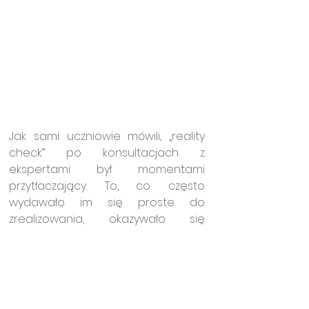
Jak sami uczniowie mówili, „reality 
check” po konsultacjach z 
ekspertami był momentami 
przytłaczający. To, co często 
wydawało im się proste do 
zrealizowania, okazywało się 
niemożliwe – bo np. nie ma jeszcze 
tak rozwiniętych technologii, albo 
po prostu tego typu akcje się nie 
sprzedają. Obserwowanie ich pracy, 
zaangażowania, ale też wyzwań, 