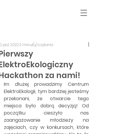
10 paź 2022
2 minut(y) czytania
Pierwszy
ElektroEkologiczny
Hackathon za nami!
Im dłużej prowadzimy Centrum 
ElektroEkologii, tym bardziej jesteśmy 
przekonani, że otwarcie tego 
miejsca było dobrą decyzją! Od 
początku cieszyło nas 
zaangażowanie młodzieży na 
zajęciach, czy w konkursach, które 