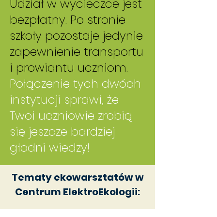
Udział w wycieczce jest
bezpłatny. Po stronie
szkoły pozostaje jedynie
zapewnienie transportu
i prowiantu uczniom.
Połączenie tych dwóch
instytucji sprawi, że
Twoi uczniowie zrobią
się jeszcze bardziej
głodni wiedzy!
Tematy ekowarsztatów w
Centrum ElektroEkologii: