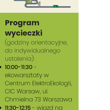
Program
wycieczki
(godziny orientacyjne,
do indywidualnego
ustalenia):
10:00-11:30
-
ekowarsztaty w
Centrum ElektroEkologii,
CIC Warsaw, ul.
Chmielna 73 Warszawa
11:30-12:15
- wjazd na