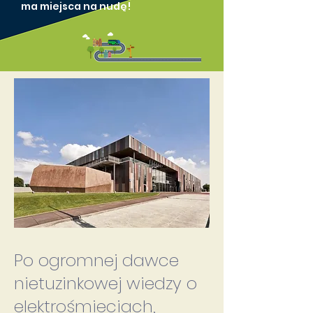
ma miejsca na nudę!
Po ogromnej dawce
nietuzinkowej wiedzy o
elektrośmieciach,